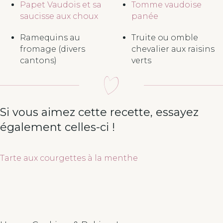
Papet Vaudois et sa
Tomme vaudoise
saucisse aux choux
panée
Ramequins au
Truite ou omble
fromage (divers
chevalier aux raisins
cantons)
verts
Si vous aimez cette recette, essayez
également celles-ci !
Tarte aux courgettes à la menthe