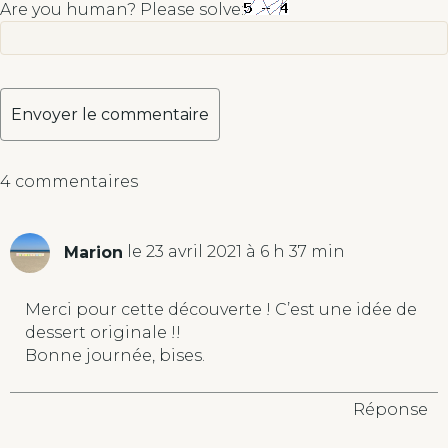
Are you human? Please solve:
A
4 commentaires
l
t
e
Marion
le 23 avril 2021 à 6 h 37 min
r
n
a
Merci pour cette découverte ! C’est une idée de
t
dessert originale !!
i
Bonne journée, bises.
v
e
Réponse
: