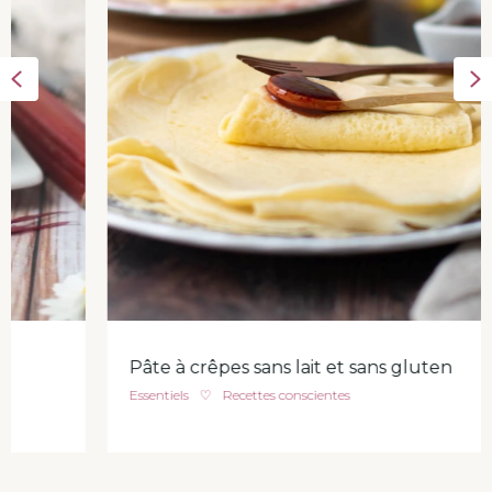
Previous
N
Pâte à crêpes sans lait et sans gluten
Essentiels
♡
Recettes conscientes