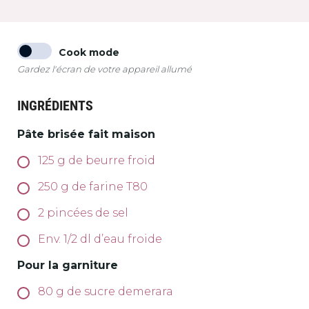
Cook mode
Gardez l'écran de votre appareil allumé
INGRÉDIENTS
Pâte brisée fait maison
125
g
de beurre froid
250
g
de farine T80
2
pincées de sel
Env. 1/2 dl d’eau froide
Pour la garniture
80
g
de sucre demerara