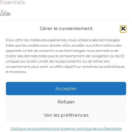
Essentiels
Silvie
À propos
Gérer le consentement
Contact
Suivez-moi
Pour offrir les meilleures expériences, nous utilisons des technologies
telles que les cookies pour stocker et/ou accéder aux informations des
appareils. Le fait de consentir à ces technologies nous permettra de
traiter des données telles que le comportement de navigation ou les ID
uniques sur ce site. Le fait de ne pas consentir ou de retirer son
consentement peut avoir un effet négatif sur certaines caractéristiques
et fonctions.
Mentions légales et politique de confidentialité
|
Politique de cookies
Accepter
Refuser
© 2026 Citronelle and Cardamome. Tous droits
réservés
Voir les préférences
Site internet réalisé par
inGnius
Politique de cookies
Mentions légales et politique de confidentialité