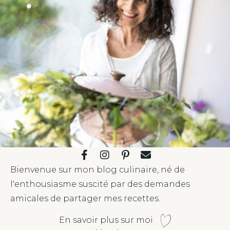
r
n
a
t
i
v
e
:
Bienvenue sur mon blog culinaire, né de
l'enthousiasme suscité par des demandes
amicales de partager mes recettes.
En savoir plus sur moi