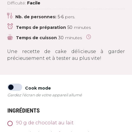
Difficulté:
Facile
Nb. de personnes:
5-6
pers.
Temps de préparation
50
minutes
Temps de cuisson
30
minutes
Une recette de cake délicieuse à garder
précieusement et à tester au plus vite!
Cook mode
Gardez l'écran de votre appareil allumé
INGRÉDIENTS
90
g
de chocolat au lait