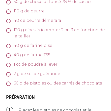
50
g
de chocolat foncé 78 % de cacao
110
g
de beurre
40
de beurre démerara
120
g
d’oeufs (compter 2 ou 3 en fonction de
la taille)
40
g
de farine bise
40
g
de farine T55
1
cc de poudre à lever
2
g
de sel de guérande
60
g
de pistoles ou des carrés de chocolats
PRÉPARATION
Placez les pistoles de chocolat et le