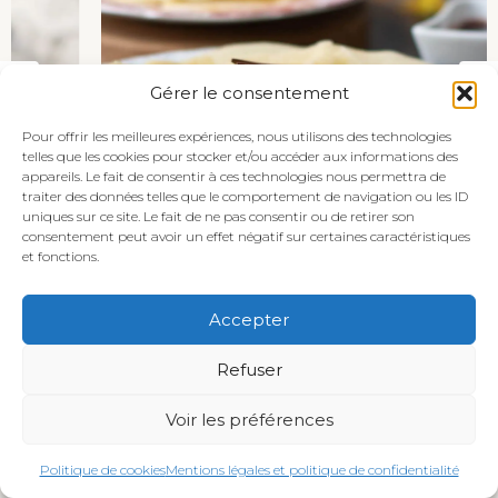
Previous
N
Gérer le consentement
Pour offrir les meilleures expériences, nous utilisons des technologies
telles que les cookies pour stocker et/ou accéder aux informations des
appareils. Le fait de consentir à ces technologies nous permettra de
traiter des données telles que le comportement de navigation ou les ID
uniques sur ce site. Le fait de ne pas consentir ou de retirer son
consentement peut avoir un effet négatif sur certaines caractéristiques
et fonctions.
Accepter
Refuser
Pâte à crêpes sans lait et sans gluten
Essentiels
♡
Recettes conscientes
Voir les préférences
Politique de cookies
Mentions légales et politique de confidentialité