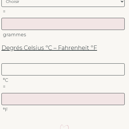
=
grammes
Degrés Celsius ºC – Fahrenheit ºF
°C
=
°F