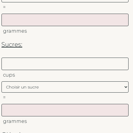
=
grammes
Sucres:
cups
=
grammes