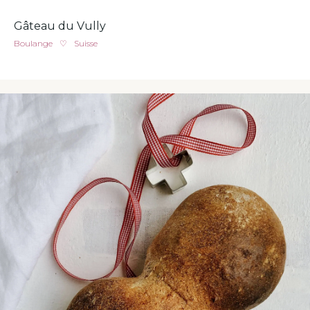
Gâteau du Vully
Boulange
♡
Suisse