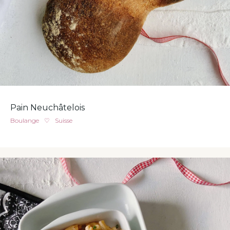
Pain Neuchâtelois
Boulange
♡
Suisse