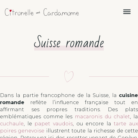
Suisse romande
Dans la partie francophone de la Suisse, la
cuisine
romande
reflète l’influence française tout en
affirmant ses propres traditions. Des plats
emblématiques comme les
macaronis du chalet
, l
cuchaule
, le
papet vaudois
, ou encore la
tarte aux
poires genevoise
illustrent toute la richesse de cett
région. Retrouvez ici des recettes venant de Genève,