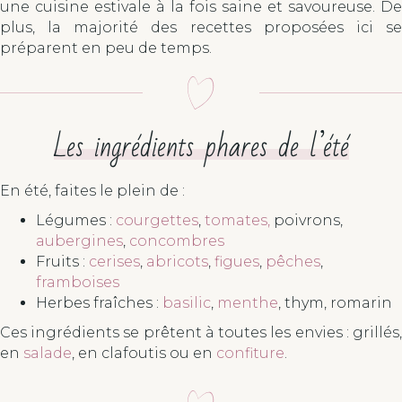
une cuisine estivale à la fois saine et savoureuse. De
plus, la majorité des recettes proposées ici se
préparent en peu de temps.
Les ingrédients phares de l’été
En été, faites le plein de :
Légumes :
courgettes
,
tomates,
poivrons,
aubergines
,
concombres
Fruits :
cerises
,
abricots
,
figues
,
pêches
,
framboises
Herbes fraîches :
basilic
,
menthe
, thym, romarin
Ces ingrédients se prêtent à toutes les envies : grillés,
en
salade
, en clafoutis ou en
confiture
.