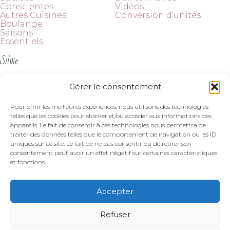
Conscientes
Vidéos
Autres Cuisines
Conversion d'unités
Boulange
Saisons
Essentiels
Silvie
À propos
Gérer le consentement
Contact
Suivez-moi
Pour offrir les meilleures expériences, nous utilisons des technologies
telles que les cookies pour stocker et/ou accéder aux informations des
appareils. Le fait de consentir à ces technologies nous permettra de
traiter des données telles que le comportement de navigation ou les ID
uniques sur ce site. Le fait de ne pas consentir ou de retirer son
consentement peut avoir un effet négatif sur certaines caractéristiques
et fonctions.
Mentions légales et politique de confidentialité
|
Politique de cookies
Accepter
Refuser
© 2026 Citronelle and Cardamome. Tous droits