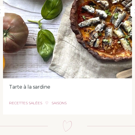
Previous
Tarte à la sardine
RECETTES SALÉES
♡
SAISONS