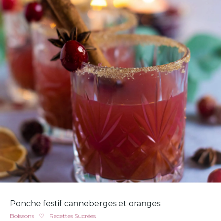
Ponche festif canneberges et oranges
Boissons
♡
Recettes Sucrées