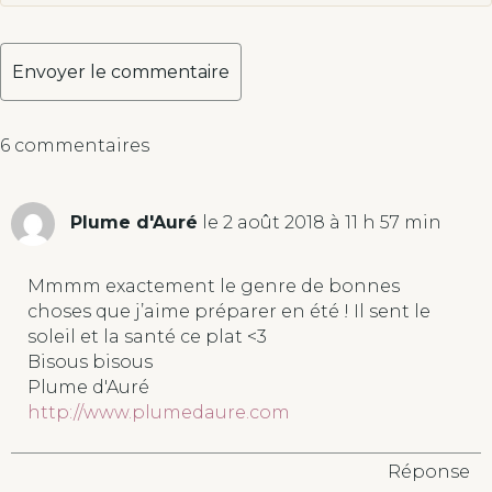
A
6 commentaires
l
t
e
Plume d'Auré
le 2 août 2018 à 11 h 57 min
r
n
a
Mmmm exactement le genre de bonnes
t
choses que j’aime préparer en été ! Il sent le
i
soleil et la santé ce plat <3
v
Bisous bisous
e
Plume d'Auré
:
http://www.plumedaure.com
Réponse