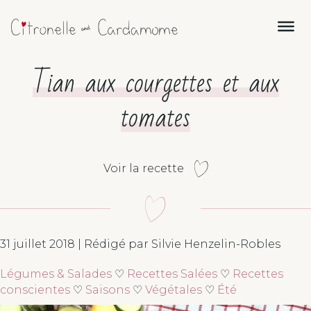
Tian aux courgettes et aux
tomates
Voir la recette
31 juillet 2018 | Rédigé par Silvie Henzelin-Robles
Légumes & Salades
♡
Recettes Salées
♡
Recettes
conscientes
♡
Saisons
♡
Végétales
♡
Été