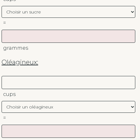
=
grammes
Oléagineux:
cups
=