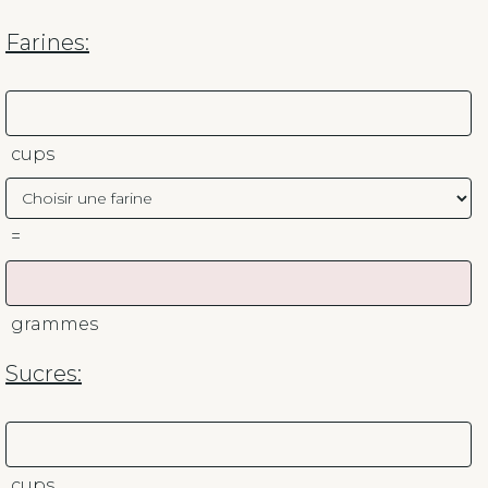
Farines:
cups
=
grammes
Sucres:
cups