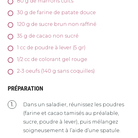
80
g
de marrons cuits
30
g
de farine de patate douce
120
g
de sucre brun non raffiné
35
g
de cacao non sucré
1
cc de poudre à lever (5 gr)
1/2
cc de colorant gel rouge
2-3
oeufs (140 g sans coquilles)
PRÉPARATION
Dans un saladier, réunissez les poudres
(farine et cacao tamisés au préalable,
sucre, poudre à lever), puis mélangez
soigneusement à l’aide d’une spatule.