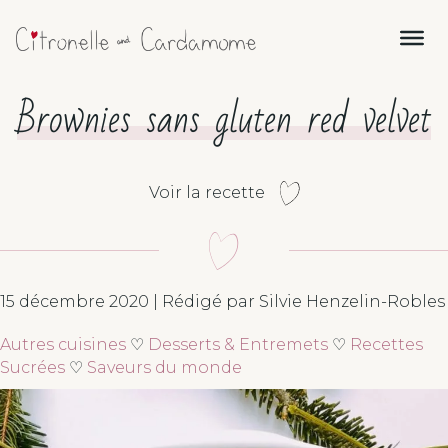
Brownies sans gluten red velvet
Voir la recette
15 décembre 2020 | Rédigé par Silvie Henzelin-Robles
Autres cuisines
♡
Desserts & Entremets
♡
Recettes
Sucrées
♡
Saveurs du monde