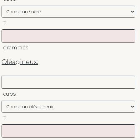
=
grammes
Oléagineux:
cups
=