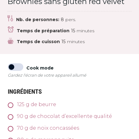
Brownies sans gluten red velvet
Nb. de personnes:
8
pers.
Temps de préparation
15
minutes
Temps de cuisson
15
minutes
Cook mode
Gardez l'écran de votre appareil allumé
INGRÉDIENTS
125
g
de beurre
90
g
de chocolat d’excellente qualité
70
g
de noix concassées