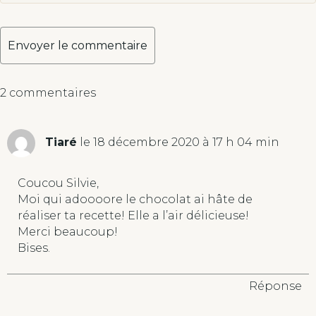
A
2 commentaires
l
t
e
Tiaré
le 18 décembre 2020 à 17 h 04 min
r
n
a
Coucou Silvie,
t
Moi qui adoooore le chocolat ai hâte de
i
réaliser ta recette! Elle a l’air délicieuse!
v
Merci beaucoup!
e
Bises.
:
Réponse