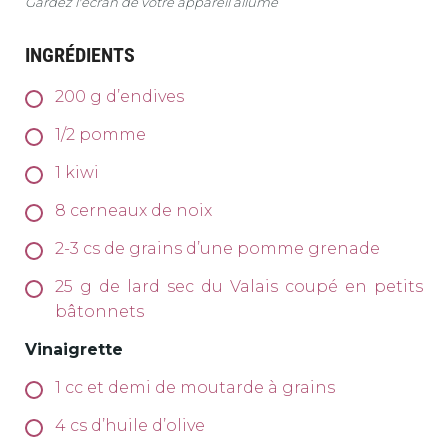
Gardez l'écran de votre appareil allumé
INGRÉDIENTS
200
g
d’endives
1/2
pomme
1
kiwi
8
cerneaux de noix
2-3
cs de grains d’une pomme grenade
25
g
de lard sec du Valais coupé en petits
bâtonnets
Vinaigrette
1
cc et demi de moutarde à grains
4
cs d’huile d’olive