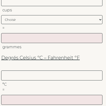
cups
=
grammes
Degrés Celsius ºC – Fahrenheit ºF
°C
=