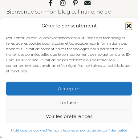
Bienvenue sur mon blog culinaire, né de
l'enthousiasme suscité par des demandes
Gérer le consentement
amicales de partager mes recettes.
Pour offrir les meilleures expériences, nous utilisons des technologies
En savoir plus sur moi
telles que les cookies pour stocker et/ou accéder aux informations des
Newsletter
appareils. Le fait de consentir à ces technologies nous permettra de
traiter des données telles que le comportement de navigation ou les ID
uniques sur ce site. Le fait de ne pas consentir ou de retirer son
Inscrivez-vous pour recevoir la newsletter
consentement peut avoir un effet négatif sur certaines caractéristiques
et fonctions.
mensuelle avec des idées de saison savoureuses
et inspirantes ainsi que votre
E-BOOK GRATUIT
Accepter
Refuser
Voir les préférences
Politique de cookies
Mentions légales et politique de confidentialité
Je m'abonne