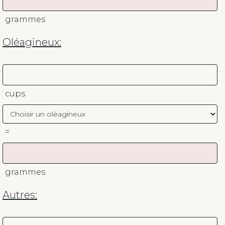
grammes
Oléagineux:
cups
=
grammes
Autres: