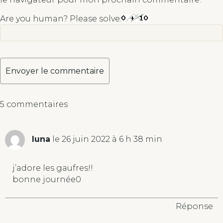
Are you human? Please solve:
A
5 commentaires
l
t
e
luna
le 26 juin 2022 à 6 h 38 min
r
n
a
j’adore les gaufres!!
t
bonne journée0
i
v
Réponse
e
: