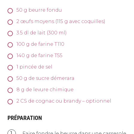
50
g
beurre fondu
2
œufs moyens (115 g avec coquilles)
3.5
dl
de lait (300 ml)
100
g
de farine T110
140
g
de farine T55
1
pincée de sel
50
g
de sucre démerara
8
g
de levure chimique
2
CS de cognac ou brandy – optionnel
PRÉPARATION
Faire fondre le beurre dans une casserole