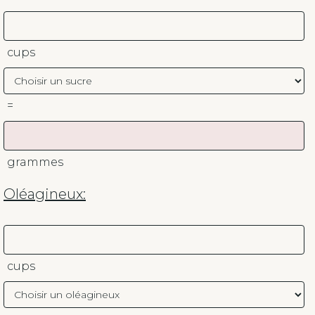
cups
=
grammes
Oléagineux:
cups