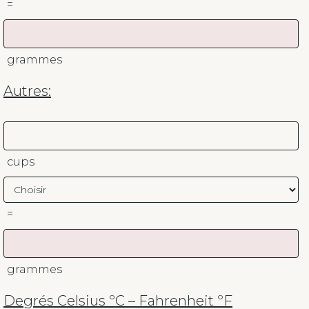
=
grammes
Autres:
cups
=
grammes
Degrés Celsius ºC – Fahrenheit ºF