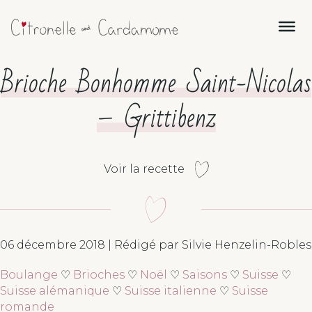
Brioche Bonhomme Saint-Nicolas
– Grittibenz
Voir la recette
06 décembre 2018 | Rédigé par Silvie Henzelin-Robles
Boulange
♡
Brioches
♡
Noël
♡
Saisons
♡
Suisse
♡
Suisse alémanique
♡
Suisse italienne
♡
Suisse
romande