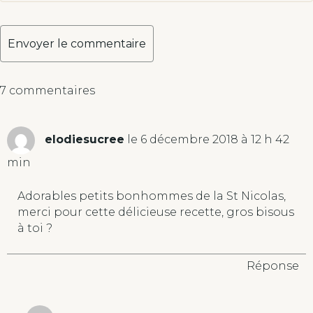
A
7 commentaires
l
t
e
elodiesucree
le 6 décembre 2018 à 12 h 42
r
n
min
a
t
Adorables petits bonhommes de la St Nicolas,
i
merci pour cette délicieuse recette, gros bisous
v
à toi ?
e
:
Réponse