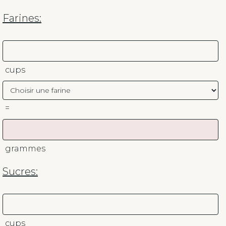
Farines:
cups
=
grammes
Sucres:
cups