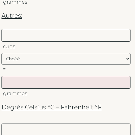
grammes
Autres:
cups
=
grammes
Degrés Celsius ºC – Fahrenheit ºF