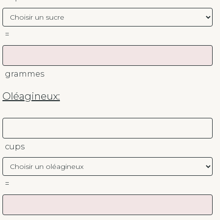
=
grammes
Oléagineux:
cups
=