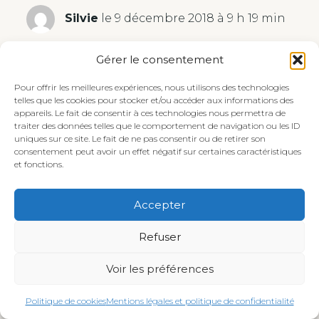
Silvie
le 9 décembre 2018 à 9 h 19 min
Merci Doria. Faciles à faire et surtout un
Gérer le consentement
régal pour les petits et les grands. Bon
Pour offrir les meilleures expériences, nous utilisons des technologies
dimanche.
telles que les cookies pour stocker et/ou accéder aux informations des
appareils. Le fait de consentir à ces technologies nous permettra de
traiter des données telles que le comportement de navigation ou les ID
Réponse
uniques sur ce site. Le fait de ne pas consentir ou de retirer son
consentement peut avoir un effet négatif sur certaines caractéristiques
et fonctions.
Mauricette
le 11 décembre 2018 à 7 h 22 min
Accepter
Hummmm!!! J imagine la bonne odeur dans la
Refuser
cuisine, ; Bonne journée, bises !
Voir les préférences
Réponse
Politique de cookies
Mentions légales et politique de confidentialité