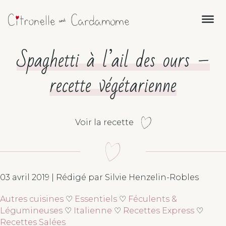
Spaghetti à l’ail des ours –
recette végétarienne
Voir la recette
03 avril 2019 | Rédigé par Silvie Henzelin-Robles
Autres cuisines
♡
Essentiels
♡
Féculents &
Légumineuses
♡
Italienne
♡
Recettes Express
♡
Recettes Salées