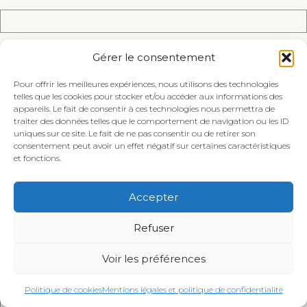
Email (ne sera pas publié) (obligatoire)
Gérer le consentement
Pour offrir les meilleures expériences, nous utilisons des technologies
telles que les cookies pour stocker et/ou accéder aux informations des
appareils. Le fait de consentir à ces technologies nous permettra de
Site Web
traiter des données telles que le comportement de navigation ou les ID
uniques sur ce site. Le fait de ne pas consentir ou de retirer son
consentement peut avoir un effet négatif sur certaines caractéristiques
et fonctions.
Enregistrer mon nom, mon e-mail et mon site dans
Accepter
le navigateur pour mon prochain commentaire.
Refuser
Are you human? Please solve:
Voir les préférences
Politique de cookies
Mentions légales et politique de confidentialité