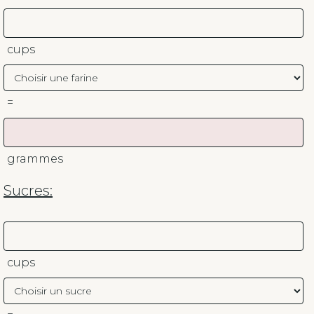
cups
=
grammes
Sucres:
cups