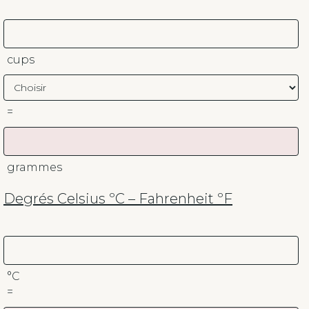
cups
=
grammes
Degrés Celsius ºC – Fahrenheit ºF
°C
=