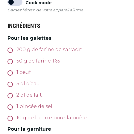
Cook mode
Gardez l'écran de votre appareil allumé
INGRÉDIENTS
Pour les galettes
200
g
de farine de sarrasin
50
g
de farine T65
1
oeuf
3
dl
d’eau
2
dl
de lait
1
pincée de sel
10
g
de beurre pour la poêle
Pour la garniture