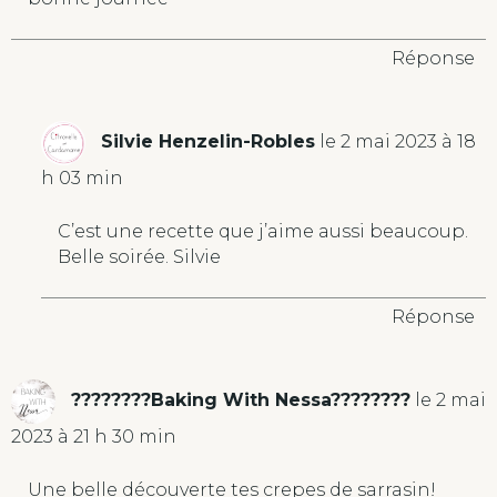
i
v
Réponse
e
:
Silvie Henzelin-Robles
le 2 mai 2023 à 18
h 03 min
C’est une recette que j’aime aussi beaucoup.
Belle soirée. Silvie
Réponse
????????Baking With Nessa????????
le 2 mai
2023 à 21 h 30 min
Une belle découverte tes crepes de sarrasin!