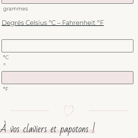
grammes
Degrés Celsius ºC – Fahrenheit ºF
°C
=
°F
À vos claviers et papotons !