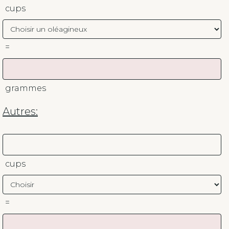
cups
=
grammes
Autres:
cups
=