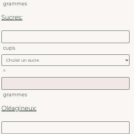
grammes
Sucres:
cups
=
grammes
Oléagineux: