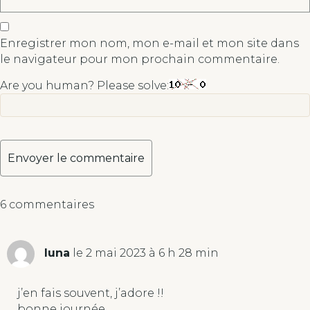
Enregistrer mon nom, mon e-mail et mon site dans
le navigateur pour mon prochain commentaire.
Are you human? Please solve:
A
6 commentaires
l
t
e
luna
le 2 mai 2023 à 6 h 28 min
r
n
a
j’en fais souvent, j’adore !!
t
bonne journée