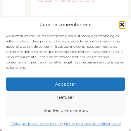
Essentiels
♡
Recettes conscientes
Gérer le consentement
Suivez Citronelleandcardamome sur
Instagram!
Pour offrir les meilleures expériences, nous utilisons des technologies
telles que les cookies pour stocker et/ou accéder aux informations des
appareils. Le fait de consentir à ces technologies nous permettra de
traiter des données telles que le comportement de navigation ou les ID
uniques sur ce site. Le fait de ne pas consentir ou de retirer son
consentement peut avoir un effet négatif sur certaines caractéristiques
et fonctions.
Accepter
Refuser
Recettes
Partages
Voir les préférences
Suisses
Articles & News
Politique de cookies
Mentions légales et politique de confidentialité
Saines
Menus de saison
Salées
Index des recettes