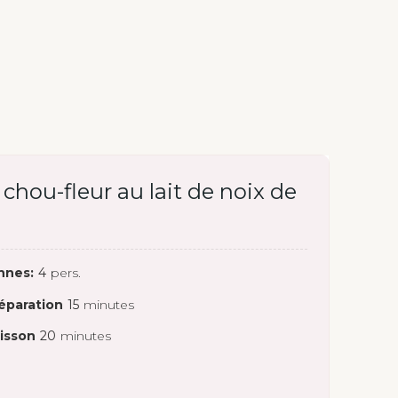
chou-fleur au lait de noix de
nnes:
4
pers.
éparation
15
minutes
isson
20
minutes