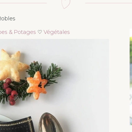
Robles
es & Potages
♡
Végétales