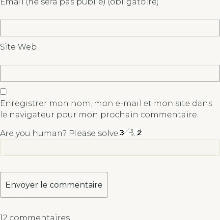
Email (ne sera pas publié) (obligatoire)
Site Web
Enregistrer mon nom, mon e-mail et mon site dans
le navigateur pour mon prochain commentaire.
Are you human? Please solve:
A
12 commentaires
l