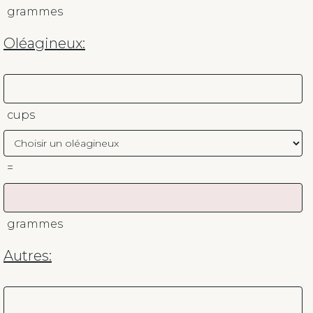
grammes
Oléagineux:
cups
=
grammes
Autres: