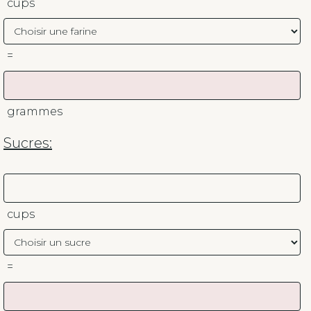
cups
=
grammes
Sucres:
cups
=