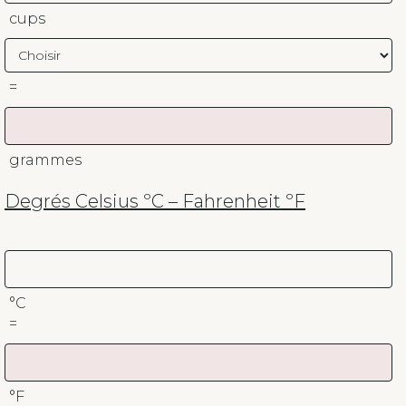
cups
=
grammes
Degrés Celsius ºC – Fahrenheit ºF
°C
=
°F