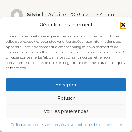
Silvie
le 26 juillet 2018 à 23 h 44 min
Gérer le consentement
Merci Liliane de ta visite dans ma cuisine.
Pour offrir les meilleures expériences, nous utilisons des technologies
telles que les cookies pour stocker et/ou accéder aux informations des
appareils. Le fait de consentir à ces technologies nous permettra de
Réponse
traiter des données telles que le comportement de navigation ou les ID
uniques sur ce site. Le fait de ne pas consentir ou de retirer son
consentement peut avoir un effet négatif sur certaines caractéristiques
et fonctions.
Maeva @ Cook A Life! by Maeva
le 23 juin
2019 à 11 h 36 min
Accepter
Les tomates, je les aime de toutes les façons,
Refuser
mais en tarte c’est idéal pour manger sur le
pouce avec une petite salade ou pour
Voir les préférences
emporter ! 🙂
Politique de cookies
Mentions légales et politique de confidentialité
Réponse