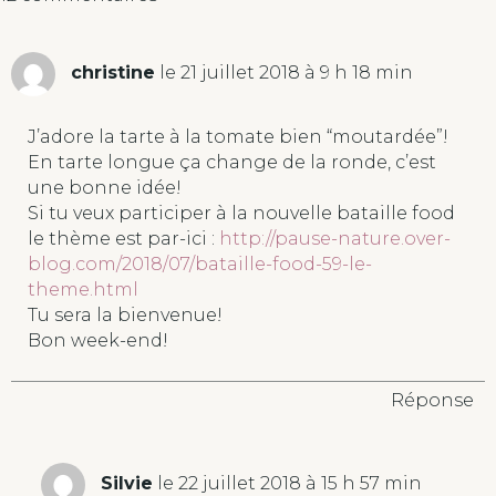
t
e
christine
le 21 juillet 2018 à 9 h 18 min
r
n
a
J’adore la tarte à la tomate bien “moutardée”!
t
En tarte longue ça change de la ronde, c’est
i
une bonne idée!
v
Si tu veux participer à la nouvelle bataille food
e
le thème est par-ici :
http://pause-nature.over-
:
blog.com/2018/07/bataille-food-59-le-
theme.html
Tu sera la bienvenue!
Bon week-end!
Réponse
Silvie
le 22 juillet 2018 à 15 h 57 min