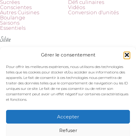
Sucrées
Défi culinaires
Conscientes
Vidéos
Autres Cuisines
Conversion d'unités
Boulange
Saisons
Essentiels
Silvie
À propos
Gérer le consentement
Contact
Suivez-moi
Pour offrir les meilleures expériences, nous utilisons des technologies
telles que les cookies pour stocker et/ou accéder aux informations des
appareils. Le fait de consentir à ces technologies nous permettra de
traiter des données telles que le comportement de navigation ou les ID
uniques sur ce site. Le fait de ne pas consentir ou de retirer son
consentement peut avoir un effet négatif sur certaines caractéristiques
et fonctions.
Mentions légales et politique de confidentialité
|
Politique de cookies
Accepter
Refuser
© 2026 Citronelle and Cardamome. Tous droits